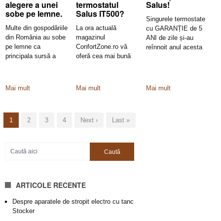
alegere a unei
termostatul
Salus!
sobe pe lemne.
Salus IT500?
Singurele termostate
Multe din gospodăriile
La ora actuală
cu GARANȚIE de 5
din România au sobe
magazinul
ANI de zile și-au
pe lemne ca
ConfortZone.ro vă
reînnoit anul acesta
principala sursă a
oferă cea mai bună
gama
căldurii
ofertă de preț pentru
Mai mult
Mai mult
Mai mult
1
2
3
4
Next ›
Last »
ARTICOLE RECENTE
Despre aparatele de stropit electro cu tanc
Stocker