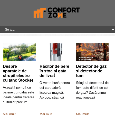
Despre
Răcitor de bere
Detector de gaz
aparatele de
în stoc și gata
și detector de
stropit electro
de livrat
fum
cu tanc Stocker
O veste bună pentru
Știați că detectorul de
Această pompă cu
cei care adoră
fum este diferit de cel
baterie cu roabă este
licoarea magică.
de gaz? Dacă primul
ideală pentru tratarea
Apropo, știați că
reacționează
culturilor precum
vikingii credeau
legumele, livezile
Mai mult
Mai mult
Mai mult