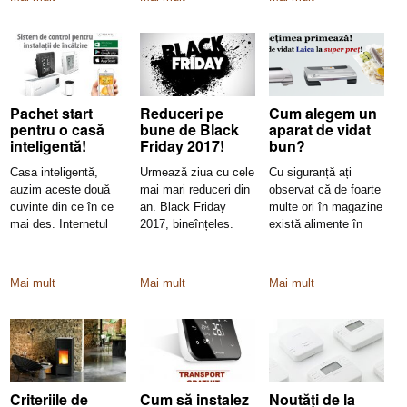
Pachet start
Reduceri pe
Cum alegem un
pentru o casă
bune de Black
aparat de vidat
inteligentă!
Friday 2017!
bun?
Casa inteligentă,
Urmează ziua cu cele
Cu siguranță ați
auzim aceste două
mai mari reduceri din
observat că de foarte
cuvinte din ce în ce
an. Black Friday
multe ori în magazine
mai des. Internetul
2017, bineînțeles.
există alimente în
pune
Nici
Mai mult
Mai mult
Mai mult
Criteriile de
Cum să instalez
Noutăți de la