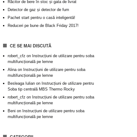
Răcitor de bere în stoc și gata de livrat
Detector de gaz și detector de fum
Pachet start pentru o casă inteligentă!
Reduceri pe bune de Black Friday 2017!
CE SE MAI DISCUTĂ
robert_cfz
on
Instrucțiuni de utilizare pentru soba
multifuncțională pe lemne
Alina
on
Instrucțiuni de utilizare pentru soba
multifuncțională pe lemne
Besleaga Iulian
on
Instrucțiuni de utilizare pentru
Soba tip centrală MBS Thermo Rocky
robert_cfz
on
Instrucțiuni de utilizare pentru soba
multifuncțională pe lemne
Beni
on
Instrucțiuni de utilizare pentru soba
multifuncțională pe lemne
CATEGORII