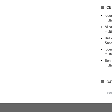
CE
rober
mult
Alina
mult
Besl
Soba
rober
mult
Beni
mult
CA
Categor