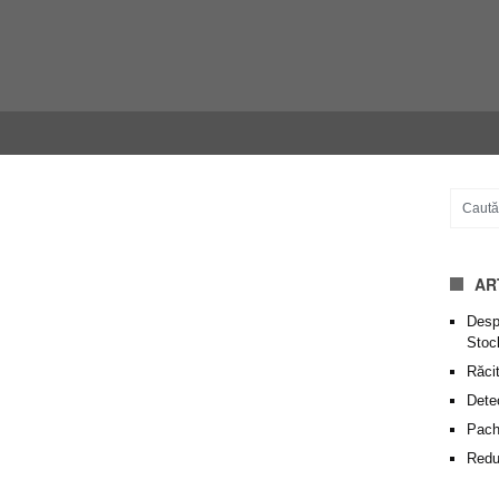
AR
Despr
Stoc
Răcit
Dete
Pache
Redu