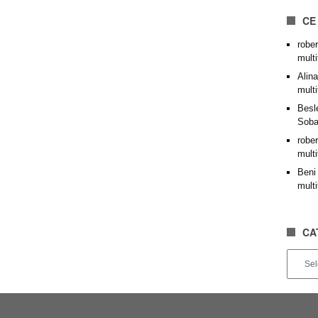
CE
rober
mult
Alina
mult
Besl
Soba
rober
mult
Beni
mult
CA
Categor