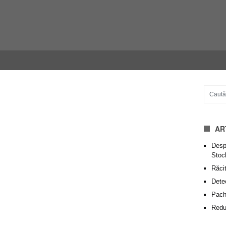
AR
Despr
Stoc
Răcit
Dete
Pache
Redu