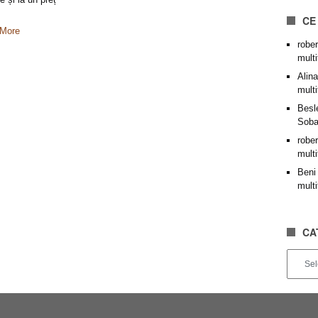
CE
More
rober
mult
Alina
mult
Besl
Soba
rober
mult
Beni
mult
CA
Categor