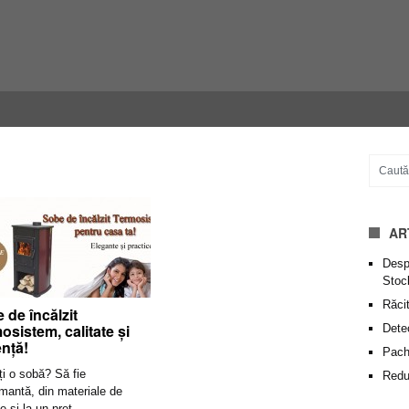
AR
Despr
Stoc
Răcit
 de încălzit
osistem, calitate și
Dete
ență!
Pache
ți o sobă? Să fie
Redu
mantă, din materiale de
te și la un preț