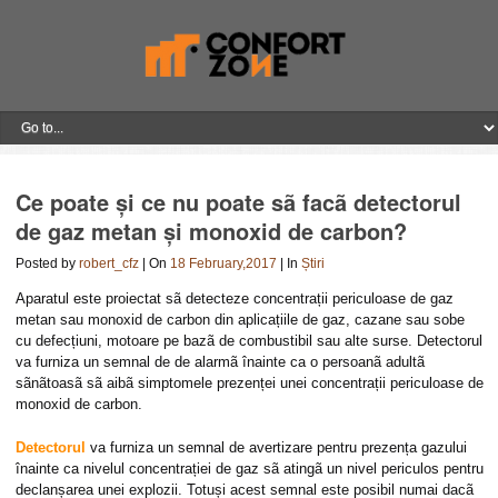
Ce poate și ce nu poate sã facã detectorul
de gaz metan și monoxid de carbon?
Posted by
robert_cfz
| On
18 February,2017
| In
Știri
Aparatul este proiectat sã detecteze concentrații periculoase de gaz
metan sau monoxid de carbon din aplicațiile de gaz, cazane sau sobe
cu defecțiuni, motoare pe bazã de combustibil sau alte surse. Detectorul
va furniza un semnal de de alarmã înainte ca o persoanã adultã
sãnãtoasã sã aibã simptomele prezenței unei concentrații periculoase de
monoxid de carbon.
Detectorul
va furniza un semnal de avertizare pentru prezența gazului
înainte ca nivelul concentrației de gaz sã atingã un nivel periculos pentru
declanșarea unei explozii. Totuși acest semnal este posibil numai dacã