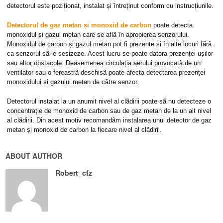
detectorul este poziționat, instalat și întreținut conform cu instrucțiunile.
Detectorul de gaz metan și monoxid de carbon
poate detecta
monoxidul și gazul metan care se aflã în apropierea senzorului.
Monoxidul de carbon și gazul metan pot fi prezente și în alte locuri fãrã
ca senzorul sã le sesizeze. Acest lucru se poate datora prezenței ușilor
sau altor obstacole. Deasemenea circulația aerului provocatã de un
ventilator sau o fereastrã deschisã poate afecta detectarea prezenței
monoxidului și gazului metan de cãtre senzor.
Detectorul instalat la un anumit nivel al clãdirii poate sã nu detecteze o
concentrație de monoxid de carbon sau de gaz metan de la un alt nivel
al clãdirii. Din acest motiv recomandãm instalarea unui detector de gaz
metan și monoxid de carbon la fiecare nivel al clãdirii.
ABOUT AUTHOR
Robert_cfz