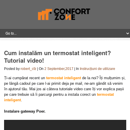
Cum instalăm un termostat inteligent?
Tutorial video!
Posted by
robert_cfz
| On
2 September,2017
| In
Instrucțiuni de utilizare
Ți-ai cumpărat recent un
termostat inteligent
de la noi? Îți mulțumim și,
pe lângă cadoul pe care l-ai primit deja pe mail, ne-am gândit să venim
în ajutorul tău. Mai jos ai câteva tutoriale video care îți vor explica pașii
pe care trebuie să îi parcurgi pentru a instala corect un
termostat
inteligent
.
Instalare gateway Poer.