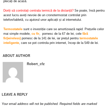
plecați de acasă.
Doriți să controlați centrala termică de la distanță?
Se poate, însă pentru
acest lucru aveți nevoie de un cronotermostat controlat prin
telefon/tabletă, cu ajutorul unor aplicații și al internetului.
Termostatele
sunt o investiție care se amortizează rapid. Prețurile celor
mai simple modele,
cu fir
, pornesc de la 67 de lei, cele
fără
fir(wireless)
pornesc de la 141 de lei, iar prețul pentru
termostatele
inteligente
, care se pot controla prin internet, încep de la 549 de lei.
ABOUT AUTHOR
Robert_cfz
LEAVE A REPLY
Your email address will not be published.
Required fields are marked