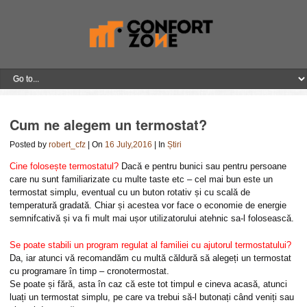
Cum ne alegem un termostat?
Posted by
robert_cfz
| On
16 July,2016
| In
Știri
Cine folosește termostatul?
Dacă e pentru bunici sau pentru persoane
care nu sunt familiarizate cu multe taste etc – cel mai bun este un
termostat simplu, eventual cu un buton rotativ și cu scală de
temperatură gradată. Chiar și acestea vor face o economie de energie
semnifcativă și va fi mult mai ușor utilizatorului atehnic sa-l folosească.
Se poate stabili un program regulat al familiei cu ajutorul termostatului?
Da, iar atunci vă recomandăm cu multă căldură să alegeți un termostat
cu programare în timp – cronotermostat.
Se poate și fără, asta în caz că este tot timpul e cineva acasă, atunci
luați un termostat simplu, pe care va trebui să-l butonați când veniți sau