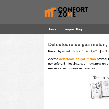
Home
Despre Blog
Detectoare de gaz metan, 
Posted by
robert_cfz
| On
16 April,2015
| In
Știr
Aceste
detectoare de gaz metan
prevăzute
atmosfera din locuința dvs., furnizând un s
metan să se formeze în casa dvs.