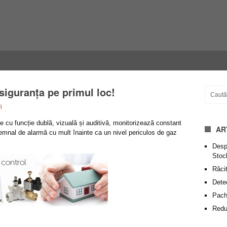
siguranța pe primul loc!
i
 cu funcție dublă, vizuală și auditivă, monitorizează constant
AR
emnal de alarmă cu mult înainte ca un nivel periculos de gaz
Despr
Stoc
Răcit
Dete
Pache
Redu