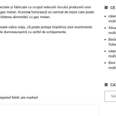
CE
ectate și fabricate cu scopul reducerii riscului producerii unor
e gaz metan. Aceste
a
furnizează un semnal de ieșire care poate
rober
nchiderea alimentării cu gaz metan.
mult
oate salva viața, vă poate proteja împotriva unor evenimente
Alina
le dumneavoastră cu astfel de echipamente.
mult
Besl
Soba
rober
mult
Beni
mult
CA
Categor
equired fields are marked