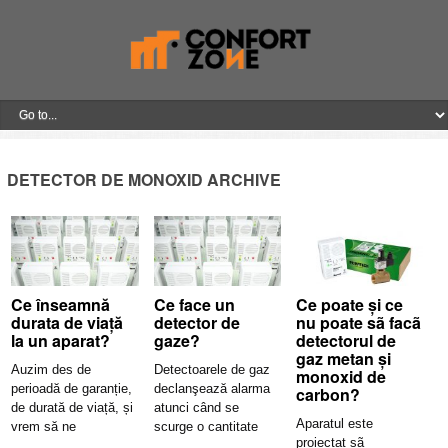
DETECTOR DE MONOXID ARCHIVE
Ce înseamnă
Ce face un
Ce poate și ce
durata de viață
detector de
nu poate sã facã
la un aparat?
gaze?
detectorul de
gaz metan și
Auzim des de
Detectoarele de gaz
monoxid de
perioadă de garanție,
declanşează alarma
carbon?
de durată de viață, și
atunci când se
Aparatul este
vrem să ne
scurge o cantitate
proiectat sã
minimă de gaze