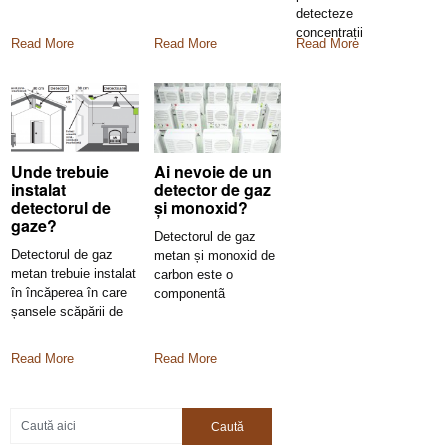
detecteze
concentrații
Read More
Read More
Read More
periculoase de gaz
metan sau monoxid
de carbon
Unde trebuie
Ai nevoie de un
instalat
detector de gaz
detectorul de
și monoxid?
gaze?
Detectorul de gaz
Detectorul de gaz
metan și monoxid de
metan trebuie instalat
carbon este o
în încăperea în care
componentã
șansele scăpării de
importantã din planul
gaz
Read More
Read More